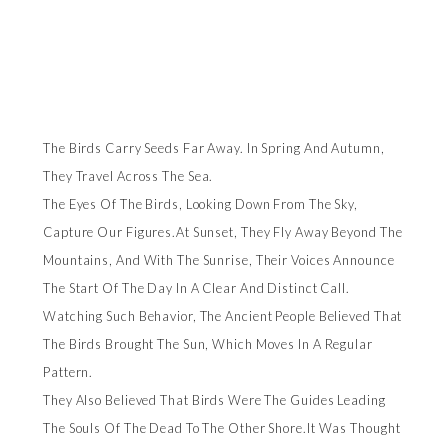
The Birds Carry Seeds Far Away. In Spring And Autumn,
They Travel Across The Sea.
The Eyes Of The Birds, Looking Down From The Sky,
Capture Our Figures.At Sunset, They Fly Away Beyond The
Mountains, And With The Sunrise, Their Voices Announce
The Start Of The Day In A Clear And Distinct Call.
Watching Such Behavior, The Ancient People Believed That
The Birds Brought The Sun, Which Moves In A Regular
Pattern.
They Also Believed That Birds Were The Guides Leading
The Souls Of The Dead To The Other Shore.It Was Thought