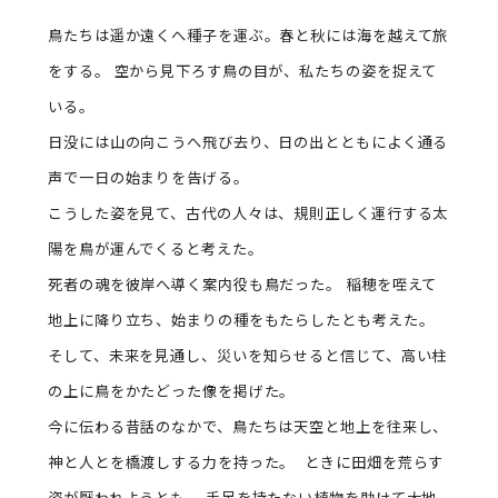
鳥たちは遥か遠くへ種子を運ぶ。春と秋には海を越えて旅
をする。 空から見下ろす鳥の目が、私たちの姿を捉えて
いる。
日没には山の向こうへ飛び去り、日の出とともによく通る
声で一日の始まりを告げる。
こうした姿を見て、古代の人々は、規則正しく運行する太
陽を鳥が運んでくると考えた。
死者の魂を彼岸へ導く案内役も鳥だった。 稲穂を咥えて
地上に降り立ち、始まりの種をもたらしたとも考えた。
そして、未来を見通し、災いを知らせると信じて、高い柱
の上に鳥をかたどった像を掲げた。
今に伝わる昔話のなかで、鳥たちは天空と地上を往来し、
神と人とを橋渡しする力を持った。 ときに田畑を荒らす
姿が厭われようとも、 手足を持たない植物を助けて大地