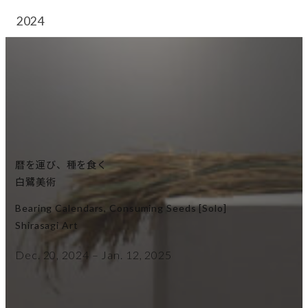
2024
暦を運び、種を食く
白鷺美術
Bearing Calendars, Consuming Seeds [solo]
Shirasagi Art
Dec. 20, 2024 – Jan. 12, 2025