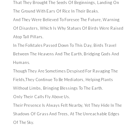
That They Brought The Seeds Of Beginnings, Landing On
The Ground With Ears Of Rice In Their Beaks.
And They Were Believed To Foresee The Future, Warning
Of Disasters, Which Is Why Statues Of Birds Were Raised
Atop Tall Pillars.
In The Folktales Passed Down To This Day, Birds Travel
Between The Heavens And The Earth, Bridging Gods And
Humans.
Though They Are Sometimes Despised For Ravaging The
Fields,they Continue To Be Mediators, Helping Plants
Without Limbs, Bringing Blessings To The Earth.
Only Their Calls Fly Above Us.
Their Presence Is Always Felt Nearby, Yet They Hide In The
Shadows Of Grass And Trees, At The Unreachable Edges
Of The Sky.