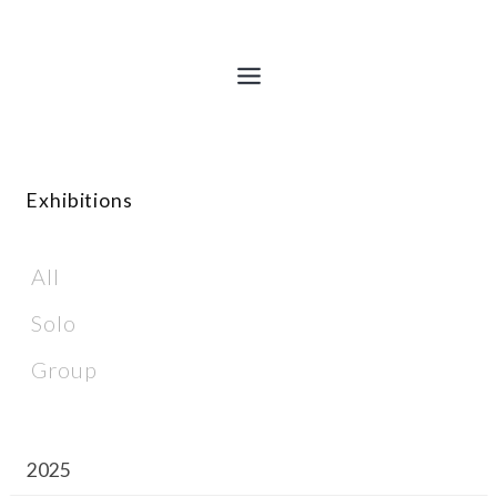
内
容
を
ス
キ
ッ
プ
Exhibitions
All
Solo
Group
2025