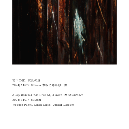
地下の空、肥沃の道
2024| 1167× 805mm 木板に寒冷紗、漆
A Sky Beneath The Ground, A Road Of Abundance
2024| 1167× 805mm
Wooden Panel, Linen Mesh, Urushi Lacquer