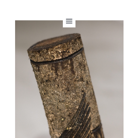
内
容
を
ス
キ
ッ
プ