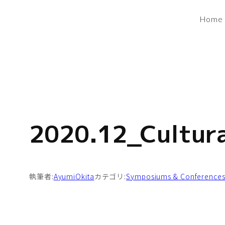
内
Home
容
を
ス
キ
ッ
プ
2020.12_Cultur
執筆者:
AyumiOkita
カテゴリ:
Symposiums & Conference