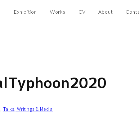
Exhibition
Works
CV
About
Cont
alTyphoon2020
s
, 
Talks, Writings & Media