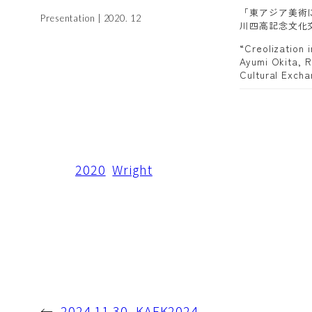
「東アジア美術
Presentation | 2020. 12
川四高記念文化
“Creolization 
Ayumi Okita, R
Cultural Exch
2020
Wright
←
2024.11.30_KAFK2024