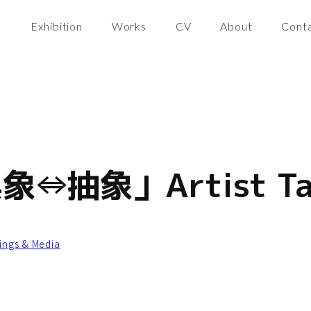
Exhibition
Works
CV
About
Cont
具象⇔抽象」Artist Ta
tings & Media