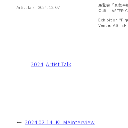
展覧会「具象⇔抽象」
Artist Talk | 2024. 12. 07
会場： ASTER Cu
Exhibition “Fi
Venue: ASTER
2024
Artist Talk
←
2024.02.14_KUMAinterview