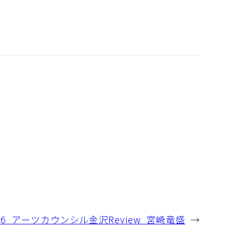
7.16_アーツカウンシル金沢Review_宮崎竜盛
→