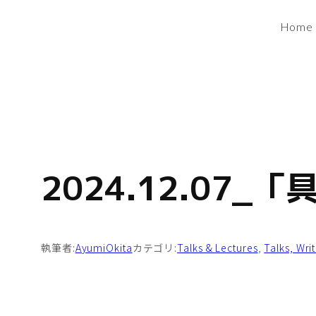
内
Home
容
を
ス
キ
ッ
プ
2024.12.07_「
執筆者:
AyumiOkita
カテゴリ:
Talks & Lectures
, 
Talks, Wri